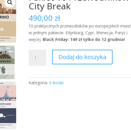
City Break
490,00
zł
10 praktycznych przewodników po europejskich mias
w jednym pakiecie. Edynburg, Cypr, Wenecja, Paryż i
więcej.
Black Friday: 149 zł tylko do 12 grudnia!
ilość
Dodaj do koszyka
Pakiet
10
Przewodników
City
Kategoria:
E-booki
Break