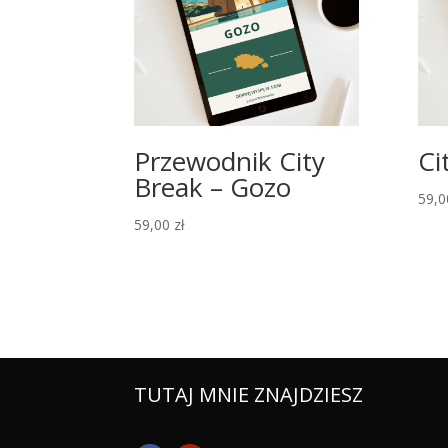
Przewodnik City
Ci
Break – Gozo
59,
59,00
zł
TUTAJ MNIE ZNAJDZIESZ