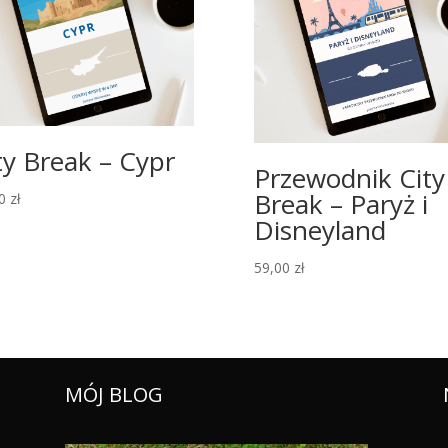
ty Break – Cypr
Przewodnik City
Break – Paryż i
00
zł
Disneyland
59,00
zł
MÓJ BLOG