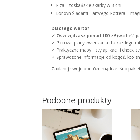
Piza – toskańskie skarby w 3 dni
Londyn Śladami Harry’ego Pottera – mag
Dlaczego warto?
✓
Oszczędzasz ponad 100 zł!
(wartość pak
✓ Gotowe plany zwiedzania dla każdego m
✓ Praktyczne mapy, listy aplikacji i checkli
✓ Sprawdzone informacje od kogoś, kto zna 
Zaplanuj swoje podróże mądrze. Kup pakiet
Podobne produkty